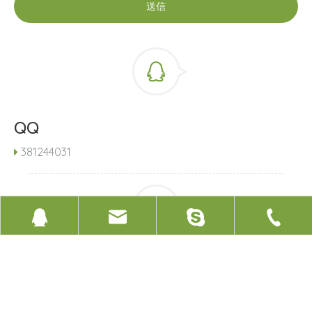
送信
QQ
381244031

Eメール
sales@xinruigroup.cn

381244031
sales@xinruigroup.cn
+86 18963597736
inquiry@xinruigroup.cn
