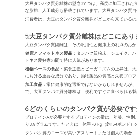
大豆タンパク質分離株の懸念の1つは、高度に加工された
な脂肪、人工成分も搭載されています。大豆タンパク質自
消費者は、大豆のタンパク質分離株がどこから来ているの
5.大豆タンパク質分離株はどこにあり
大豆タンパク質隔離は、その汎用性と健康上の利点のおか
健康とフィットネス製品
：タンパク質粉末、シェイク、バ
トネス愛好家の間で特に人気があります。
植物ベースの食品
：菜食主義とビーガニズムの上昇は、大
における重要な成分であり、動物製品の質感と栄養プロフ
加工食品
：常に健康的な選択ではないかもしれませんが、
で、大豆タンパク質分離株は、便利ですぐに食べられる製
6.どのくらいのタンパク質が必要です
プロテインAが必要とするプロテインの量は、年齢、性別
り0.8グラムです。たとえば、体重70 kg（約154ポン
タンパク質のニーズが高いアスリートまたは個人の場合、こ