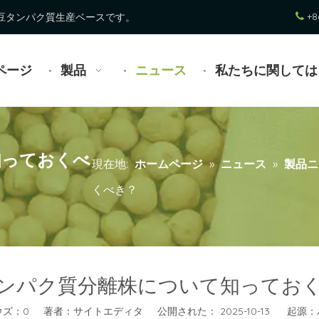
+8
び大豆タンパク質生産ベースです。

ページ
製品
ニュース
私たちに関しては
知っておくべ
現在地:
ホームページ
»
ニュース
»
製品ニ
くべき？
ンパク質分離株について知ってお
ウズ：
0
著者：サイトエディタ 公開された： 2025-10-13 起源：