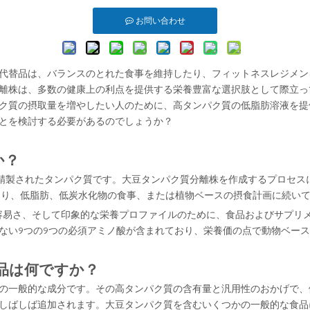
お問い合わせ
代替品は、バランスのとれた食事を維持したり、フィットネスレジメン
離株は、多数の健康上の利点を提供する栄養豊富な選択肢として際立っ
ク質の摂取量を増やしたい人のために、高タンパク質の低脂肪溶液を提
とを検討する必要があるのでしょうか？
か？
に精製されたタンパク質です。大豆タンパク質分離株を作成するプロセ
より、低脂肪、低炭水化物の食事、または植物ベースの摂食計画に続い
の容易さ、そして印象的な栄養プロファイルのために、食品およびサプリ
ない9つの9つの必須アミノ酸が含まれており、栄養価の点で動物ベー
品は何ですか？
の一般的な成分です。その高タンパク質の含有量と汎用性のおかげで、
しばしば追加されます。大豆タンパク質を含むいくつかの一般的な食品