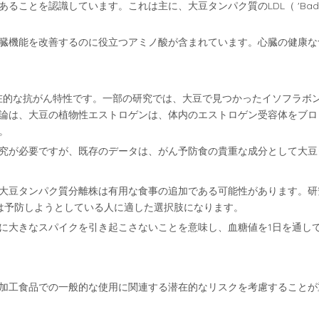
ることを認識しています。これは主に、大豆タンパク質のLDL（ 'Ba
臓機能を改善するのに役立つアミノ酸が含まれています。心臓の健康な
在的な抗がん特性です。一部の研究では、大豆で見つかったイソフラボ
論は、大豆の植物性エストロゲンは、体内のエストロゲン受容体をブロ
。
究が必要ですが、既存のデータは、がん予防食の貴重な成分として大豆
大豆タンパク質分離株は有用な食事の追加である可能性があります。研
は予防しようとしている人に適した選択肢になります。
に大きなスパイクを引き起こさないことを意味し、血糖値を1日を通し
加工食品での一般的な使用に関連する潜在的なリスクを考慮することが