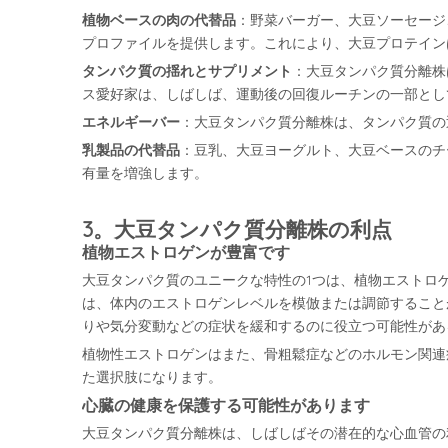
植物ベースの肉の代替品
：野菜バーガー、大豆ソーセージ
プロファイルを提供します。これにより、大豆プロテイン
タンパク質の揺れとサプリメント
：大豆タンパク質分離株
ス愛好家は、しばしば、運動後の回復ルーチンの一部とし
エネルギーバー
：大豆タンパク質分離株は、タンパク質の
乳製品の代替品
：豆乳、大豆ヨーグルト、大豆ベースのチ
有量を増強します。
3。大豆タンパク質分離株の利点
植物エストロゲンが豊富です
大豆タンパク質のユニークな特性の1つは、植物エストロ
は、体内のエストロゲンレベルを模倣または調節すること
りや気分変動などの症状を緩和するのに役立つ可能性があ
植物性エストロゲンはまた、骨粗鬆症などのホルモン関連
た選択肢になります。
心臓の健康を保護する可能性があります
大豆タンパク質分離株は、しばしばその潜在的な心血管の