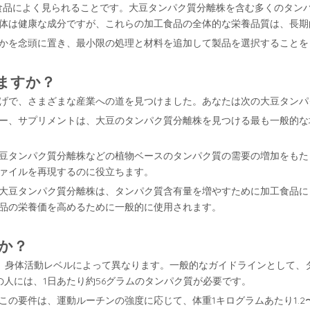
食品によく見られることです。大豆タンパク質分離株を含む多くのタン
体は健康な成分ですが、これらの加工食品の全体的な栄養品質は、長期
かを念頭に置き、最小限の処理と材料を追加して製品を選択することを
ますか？
げで、さまざまな産業への道を見つけました。あなたは次の大豆タンパ
ー、サプリメントは、大豆のタンパク質分離株を見つける最も一般的な
豆タンパク質分離株などの植物ベースのタンパク質の需要の増加をもた
ァイルを再現するのに役立ちます。
大豆タンパク質分離株は、タンパク質含有量を増やすために加工食品に
品の栄養価を高めるために一般的に使用されます。
か？
、身体活動レベルによって異なります。一般的なガイドラインとして、タ
ド）の人には、1日あたり約56グラムのタンパク質が必要です。
の要件は、運動ルーチンの強度に応じて、体重1キログラムあたり1.2