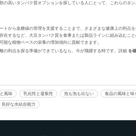
肪の高いタンパク質オプションを探している人にとって、これらのタン
ートから血糖値の管理を支援することまで、さまざまな健康上の利点を
存在するなど、大豆タンパク質を食事または製品ラインに組み込むこと
可能な植物ベースの栄養の増加傾向に貢献できます。
離の利点を探る準備ができているなら、今が飛躍する時です。詳細
を
と風味
乳化性と凝集性
泡も泡も出ない
食品の風味と味
良好な水結合能力