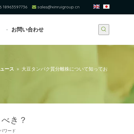
6 18963597736
sales@xinruigroup.cn

お問い合わせ
ュース
»
大豆タンパク質分離株について知ってお
くべき？
パワード