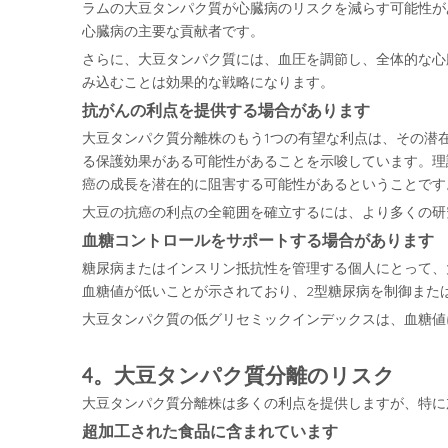
ラムの大豆タンパク質が心臓病のリスクを減らす可能性があ
心臓病の主要な貢献者です。
さらに、大豆タンパク質には、血圧を調節し、全体的な心
み込むことは効果的な戦略になります。
抗がんの利点を提供する場合があります
大豆タンパク質分離株のもう1つの有望な利点は、その潜
る保護効果がある可能性があることを示唆しています。理
癌の成長を潜在的に阻害する可能性があるということです
大豆の抗癌の利点の全範囲を確立するには、より多くの研
血糖コントロールをサポートする場合があります
糖尿病またはインスリン抵抗性を管理する個人にとって、
血糖値が低いことが示されており、2型糖尿病を制御また
大豆タンパク質の低グリセミックインデックスは、血糖値
4。大豆タンパク質分離のリスク
大豆タンパク質分離株は多くの利点を提供しますが、特に
超加工された食品に含まれています