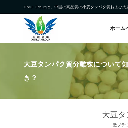
Xinrui Groupは、中国の高品質の小麦タンパク質およ
ホーム
大豆タンパク質分離株について
き？
大豆タ
数ブラ